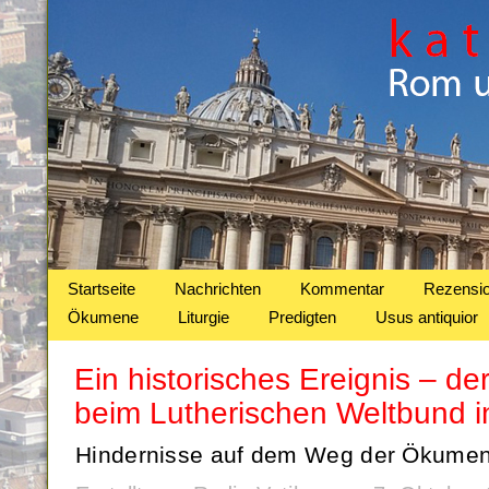
Startseite
Nachrichten
Kommentar
Rezensi
Ökumene
Liturgie
Predigten
Usus antiquior
Ein historisches Ereignis – d
beim Lutherischen Weltbund 
Hindernisse auf dem Weg der Ökumen