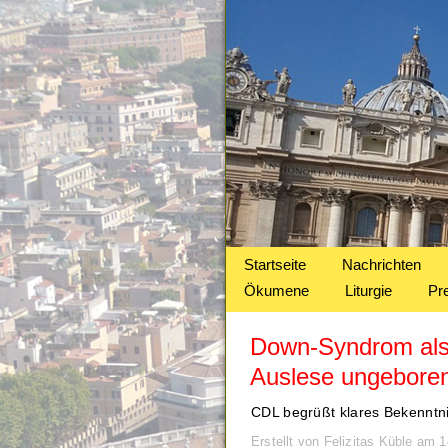
Startseite
Nachrichten
Ökumene
Liturgie
Pr
Down-Syndrom als 
Auslese ungeboren
CDL begrüßt klares Bekenntn
Erstellt von Felizitas Küble am 