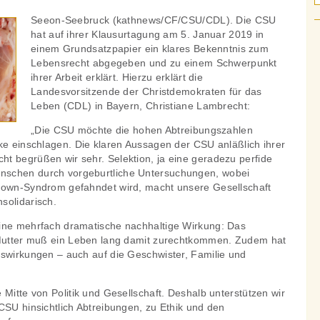
Seeon-Seebruck (kathnews/CF/CSU/CDL). Die CSU
hat auf ihrer Klausurtagung am 5. Januar 2019 in
einem Grundsatzpapier ein klares Bekenntnis zum
Lebensrecht abgegeben und zu einem Schwerpunkt
ihrer Arbeit erklärt. Hierzu erklärt die
Landesvorsitzende der Christdemokraten für das
Leben (CDL) in Bayern, Christiane Lambrecht:
„Die CSU möchte die hohen Abtreibungszahlen
ke einschlagen. Die klaren Aussagen der CSU anläßlich ihrer
t begrüßen wir sehr. Selektion, ja eine geradezu perfide
schen durch vorgeburtliche Untersuchungen, wobei
Down-Syndrom gefahndet wird, macht unsere Gesellschaft
solidarisch.
ine mehrfach dramatische nachhaltige Wirkung: Das
 Mutter muß ein Leben lang damit zurechtkommen. Zudem hat
uswirkungen – auch auf die Geschwister, Familie und
 Mitte von Politik und Gesellschaft. Deshalb unterstützen wir
CSU hinsichtlich Abtreibungen, zu Ethik und den