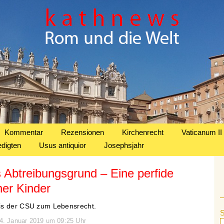
Kommentar
Rezensionen
Kirchenrecht
Vaticanum II
edigten
Usus antiquior
Josephsjahr
Abtreibungsgrund – Eine perfide
er Kinder
is der CSU zum Lebensrecht.
14. Januar 2019 um 09:25 Uhr