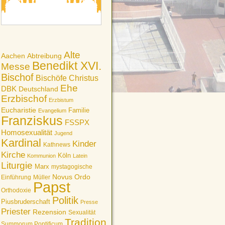
Alte
Aachen
Abtreibung
Benedikt XVI.
Messe
Bischof
Bischöfe
Christus
Ehe
DBK
Deutschland
Erzbischof
Erzbistum
Eucharistie
Familie
Evangelium
Franziskus
FSSPX
Homosexualität
Jugend
Kardinal
Kinder
Kathnews
Kirche
Köln
Kommunion
Latein
Liturgie
Marx
mystagogische
Novus Ordo
Einführung
Müller
Papst
Orthodoxie
Politik
Piusbruderschaft
Presse
Priester
Rezension
Sexualität
Tradition
Summorum Pontificum