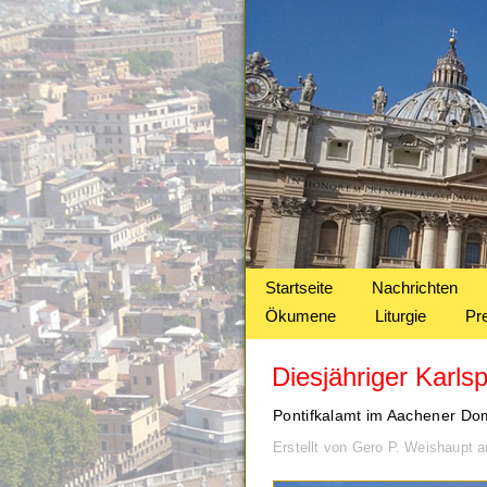
Startseite
Nachrichten
Ökumene
Liturgie
Pr
Diesjähriger Karls
Pontifkalamt im Aachener Do
Erstellt von Gero P. Weishaupt