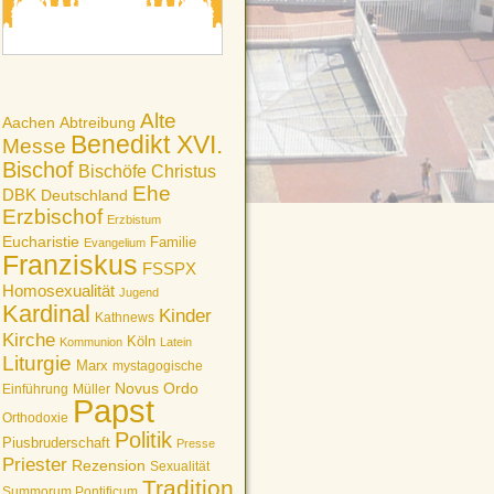
Alte
Aachen
Abtreibung
Benedikt XVI.
Messe
Bischof
Bischöfe
Christus
Ehe
DBK
Deutschland
Erzbischof
Erzbistum
Eucharistie
Familie
Evangelium
Franziskus
FSSPX
Homosexualität
Jugend
Kardinal
Kinder
Kathnews
Kirche
Köln
Kommunion
Latein
Liturgie
Marx
mystagogische
Novus Ordo
Einführung
Müller
Papst
Orthodoxie
Politik
Piusbruderschaft
Presse
Priester
Rezension
Sexualität
Tradition
Summorum Pontificum