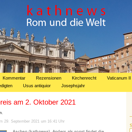
Kommentar
Rezensionen
Kirchenrecht
Vaticanum II
edigten
Usus antiquior
Josephsjahr
preis am 2. Oktober 2021
m.
 am 29. September 2021 um 16:41 Uhr
Aachen (kathnews). Anders als sonst findet die