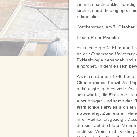
ziemlich nachdenklich würdigt
kirchlich und theologiegeschic
rekapituliert.
„Vatikanstadt, am 7. Oktober
Lieber Pater Pivonka,
es ist eine große Ehre und Fr
an der
Franciscan University 
Ekklesiologie behandelt und
einordnet, in dem es sich bew
Als ich im Januar 1946 began
Ökumenisches Konzil. Als Pa
ankündigte, gab es viele Zwei
sein würde, die Einsichten u
einzubringen und somit der Ki
Wirklichkeit erwies sich ei
notwendig.
Zum ersten Male h
ihrer Radikalität gezeigt. Da
der sich auf die bloße Vern
in dieser Weise nicht vorhe