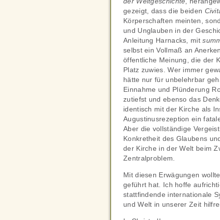
der Weltgeschichte
, herangew
gezeigt, dass die beiden
Civi
Körperschaften meinten, sond
und Unglauben in der Geschich
Anleitung Harnacks, mit
summ
selbst ein Vollmaß an Anerken
öffentliche Meinung, die der
Platz zuwies. Wer immer gew
hätte nur für unbelehrbar ge
Einnahme und Plünderung Roms
zutiefst und ebenso das Denk
identisch mit der Kirche als Ins
Augustinusrezeption ein fatal
Aber die vollständige Vergeist
Konkretheit des Glaubens und 
der Kirche in der Welt beim Z
Zentralproblem.
Mit diesen Erwägungen wollte 
geführt hat. Ich hoffe aufrich
stattfindende internationale
und Welt in unserer Zeit hilfre