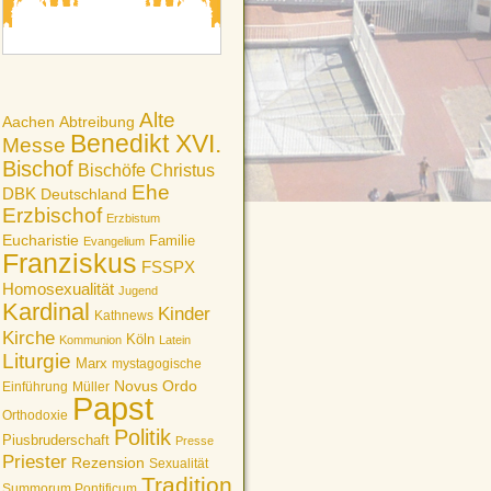
Alte
Aachen
Abtreibung
Benedikt XVI.
Messe
Bischof
Bischöfe
Christus
Ehe
DBK
Deutschland
Erzbischof
Erzbistum
Eucharistie
Familie
Evangelium
Franziskus
FSSPX
Homosexualität
Jugend
Kardinal
Kinder
Kathnews
Kirche
Köln
Kommunion
Latein
Liturgie
Marx
mystagogische
Novus Ordo
Einführung
Müller
Papst
Orthodoxie
Politik
Piusbruderschaft
Presse
Priester
Rezension
Sexualität
Tradition
Summorum Pontificum