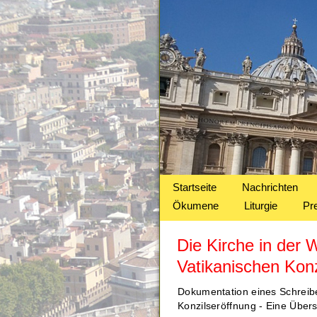
Startseite
Nachrichten
Ökumene
Liturgie
Pr
Die Kirche in der 
Vatikanischen Konz
Dokumentation eines Schreibe
Konzilseröffnung - Eine Über