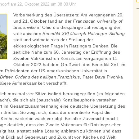
endorf am 22. Oktober 2022 um 08:00 Uhr
Vorbemerkung des Übersetzers:
Am vergangenen 20.
und 21. Oktober fand an der
Franciscan University of
Steuenville
in Ohio die diesjährige Jahrestagung der
vatikanischen
Benedikt XVI./Joseph Ratzinger-Stiftung
statt und widmete sich der Stellung der
ekklesiologischen Frage in Ratzingers Denken. Die
zeitliche Nähe zum 60. Jahrestag der Eröffnung des
Zweiten Vatikanischen Konzils am vergangenen 11.
Oktober 2022 hat dem Grußwort, das Benedikt XVI. im
n Präsidenten der US-amerikanischen Universität in
 Dritten Ordens des heiligen Franziskus
, Pater Dave Pivonka
rößere Aufmerksamkeit verschafft.
lich maximal vier Sätze isoliert herausgegriffen (im folgenden
cht), die sich als (pauschale) Konzilseuphorie verstehen
ert im Gesamtzusammenhang eine deutsche Übersetzung des
n Briefes. So zeigt sich, dass der emeritierte Papst die
irche weiterhin wach verfolgt. Bei aller Zuversicht macht
ge deutlich, dass das Zweite Vaticanum für Ratzinger eher
eigt hat, anstatt seine Lösung anbieten zu können und dass
mit Blick auf Gegenwart und Zukunft von Kirche und Welt