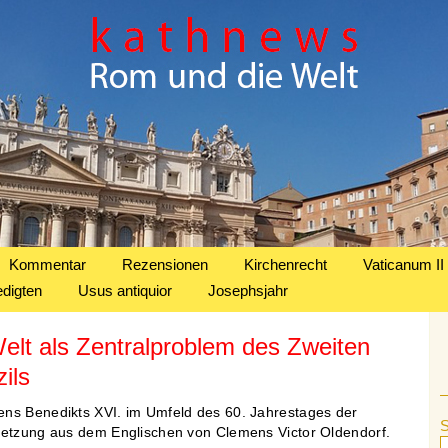
Kommentar
Rezensionen
Kirchenrecht
Vaticanum II
edigten
Usus antiquior
Josephsjahr
Welt als Zentralproblem des Zweiten
ils
ns Benedikts XVI. im Umfeld des 60. Jahrestages der
setzung aus dem Englischen von Clemens Victor Oldendorf.