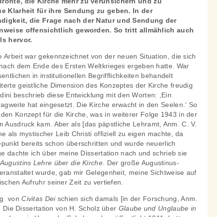
drohte, die Kirche mehr zu verunsichern und zu
ue Klarheit für ihre Sendung zu geben. In der
ndigkeit, die Frage nach der Natur und Sendung der
enweise offensichtlich geworden. So tritt allmählich auch
ls hervor.
 Arbeit war gekennzeichnet von der neuen Situation, die sich
d nach dem Ende des Ersten Weltkrieges ergeben hatte. War
entlichen in institutionellen Begrifflichkeiten behandelt
terte geistliche Dimension des Konzeptes der Kirche freudig
i beschrieb diese Entwicklung mit den Worten: ,Ein
gweite hat eingesetzt. Die Kirche erwacht in den Seelen.‘ So
den Konzept für die Kirche, was in weiterer Folge 1943 in der
 Ausdruck kam. Aber als [das päpstliche Lehramt, Anm. C. V.
e als mystischer Leib Christi offiziell zu eigen machte, da
epunkt bereits schon überschritten und wurde neuerlich
age dachte ich über meine Dissertation nach und schrieb sie
 Augustins Lehre über die Kirche
. Der große Augustinus-
eranstaltet wurde, gab mir Gelegenheit, meine Sichtweise auf
schen Aufruhr seiner Zeit zu vertiefen.
ng von
Civitas Dei
schien sich damals [in der Forschung, Anm.
n. Die Dissertation von H. Scholz über
Glaube und Unglaube in