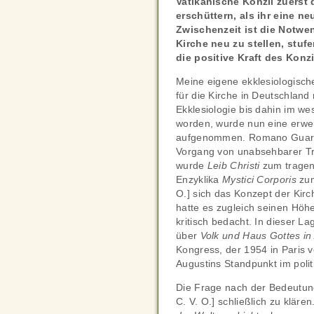
Vatikanische Konzil zuerst 
erschüttern, als ihr eine ne
Zwischenzeit ist die Notwe
Kirche neu zu stellen, stuf
die positive Kraft des Konzi
Meine eigene ekklesiologische
für die Kirche in Deutschlan
Ekklesiologie bis dahin im wes
worden, wurde nun eine erwei
aufgenommen. Romano Guardin
Vorgang von unabsehbarer Tra
wurde
Leib Christi
zum tragen
Enzyklika
Mystici Corporis
zum
O.] sich das Konzept der Kirch
hatte es zugleich seinen Höh
kritisch bedacht. In dieser L
über
Volk und Haus Gottes in
Kongress, der 1954 in Paris v
Augustins Standpunkt im politi
Die Frage nach der Bedeutu
C. V. O.] schließlich zu kläre