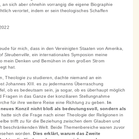
, an sich aber ohnehin vorrangig die eigene Biographie
htlich verortet, indem er sein theologisches Schaffen
 2022
eude für mich, dass in den Vereinigten Staaten von Amerika,
of Steubenville
, ein internationales Symposion meine
 so mein Denken und Bemühen in den großen Strom
egt hat.
n, Theologie zu studieren, dachte niemand an ein
pst Johannes XIII. es zu jedermanns Überraschung
fel, ob es bedeutsam sein, ja sogar, ob es überhaupt möglich
nd Fragen in das Ganze der konziliaren Stellungnahme
rche für ihre weitere Reise eine Richtung zu geben.
In
n neues Konzil nicht bloß als bedeutungsvoll, sondern als
atte sich die Frage nach einer Theologie der Religionen in
sselbe trifft zu für die Beziehung zwischen dem Glauben und
unft beschränkenden Welt. Beide Themenbereiche waren zuvor
rgesehen worden.
Dies erklärt, warum das Zweite