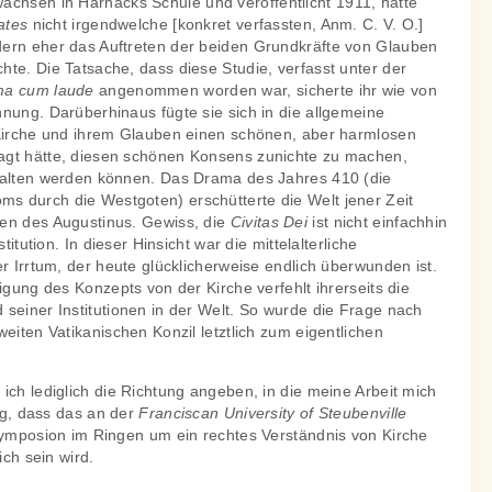
achsen in Harnacks Schule und veröffentlicht 1911, hatte
tates
nicht irgendwelche [konkret verfassten, Anm. C. V. O.]
ern eher das Auftreten der beiden Grundkräfte von Glauben
te. Die Tatsache, dass diese Studie, verfasst unter der
a cum laude
angenommen worden war, sicherte ihr wie von
nung. Darüberhinaus fügte sie sich in die allgemeine
 Kirche und ihrem Glauben einen schönen, aber harmlosen
agt hätte, diesen schönen Konsens zunichte zu machen,
halten werden können. Das Drama des Jahres 410 (die
 durch die Westgoten) erschütterte die Welt jener Zeit
en des Augustinus. Gewiss, die
Civitas Dei
ist nicht einfachhin
titution. In dieser Hinsicht war die mittelalterliche
er Irrtum, der heute glücklicherweise endlich überwunden ist.
igung des Konzepts von der Kirche verfehlt ihrerseits die
seiner Institutionen in der Welt. So wurde die Frage nach
weiten Vatikanischen Konzil letztlich zum eigentlichen
ich lediglich die Richtung angeben, in die meine Arbeit mich
tig, dass das an der
Franciscan University of Steubenville
 Symposion im Ringen um ein rechtes Verständnis von Kirche
ich sein wird.