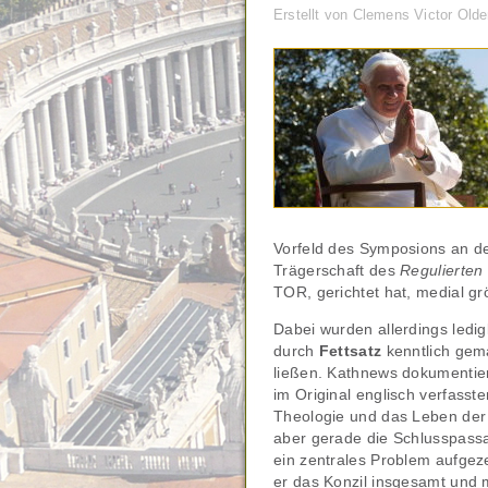
Erstellt von Clemens Victor Old
Vorfeld des Symposions an de
Trägerschaft des
Regulierten
TOR, gerichtet hat, medial g
Dabei wurden allerdings ledig
durch
Fettsatz
kenntlich gema
ließen. Kathnews dokumenti
im Original englisch verfasste
Theologie und das Leben der K
aber gerade die Schlusspassa
ein zentrales Problem aufgez
er das Konzil insgesamt und 