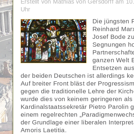
Erstellt von Mathias von Gersdorff am 1
Uhr
Die jüngsten 
Reinhard Marx
Josef Bode z
Segnungen ho
Partnerschaft
ganzen Welt 
Entsetzen au
der beiden Deutschen ist allerdings ke
Auf breiter Front bläst der Progressi
gegen die traditionelle Lehre der Kirc
wurde dies von keinem geringeren als
Kardinalstaatssekretär Pietro Parolin 
einem regelrechten „Paradigmenwechse
der Grundlage einer liberalen Interpre
Amoris Laetitia.