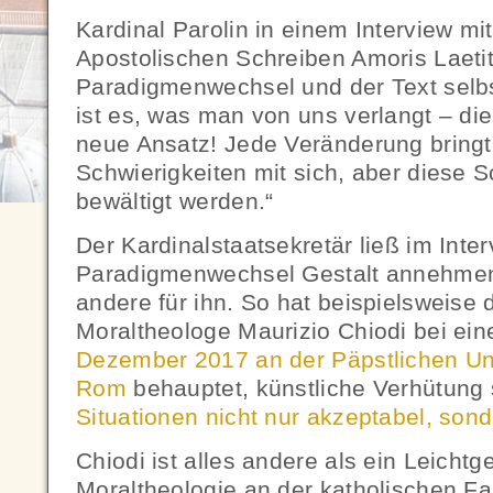
Kardinal Parolin in einem Interview mi
Apostolischen Schreiben Amoris Laetiti
Paradigmenwechsel und der Text selbs
ist es, was man von uns verlangt – die
neue Ansatz! Jede Veränderung bringt
Schwierigkeiten mit sich, aber diese 
bewältigt werden.“
Der Kardinalstaatsekretär ließ im Inter
Paradigmenwechsel Gestalt annehmen
andere für ihn. So hat beispielsweise d
Moraltheologe Maurizio Chiodi bei ei
Dezember 2017 an der Päpstlichen Uni
Rom
behauptet, künstliche Verhütung
Situationen nicht nur akzeptabel, son
Chiodi ist alles andere als ein Leichtge
Moraltheologie an der katholischen Fak