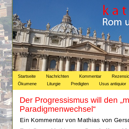
Startseite
Nachrichten
Kommentar
Rezensi
Ökumene
Liturgie
Predigten
Usus antiquior
Der Progressismus will den „m
Paradigmenwechsel“
Ein Kommentar von Mathias von Gersd