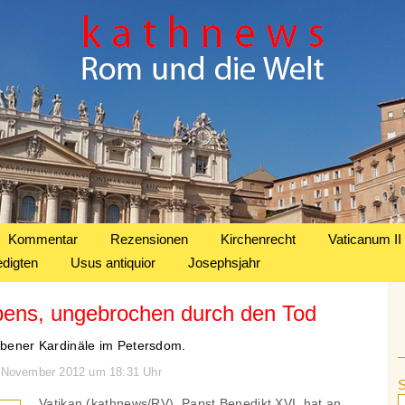
Kommentar
Rezensionen
Kirchenrecht
Vaticanum II
edigten
Usus antiquior
Josephsjahr
bens, ungebrochen durch den Tod
orbener Kardinäle im Petersdom.
3. November 2012 um 18:31 Uhr
Vatikan (kathnews/RV). Papst Benedikt XVI. hat an