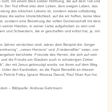
Gott, mit einem Blick solider Hoffnung, die auf dem Tod und
uht. Der Tod öffnet also dem Leben, dem ewigen Leben, das
olung des irdischen Lebens ist, sondern etwas vollständig
ass die wahre Unsterblichkeit, auf die wir hoffen, keine Idee
ist, sondern eine Beziehung der vollen Gemeinschaft mit dem
in seinen Händen, in seiner Liebe aufgehoben zu sein und
ern und Schwestern, die er geschaffen und erlöst hat, ja, mit
des Jahres verstorben sind, wären dem Beispiel der Jünger
barmherzig”, „reinen Herzens” und „Friedenstifter” seien, von
ngelium berichtete: Freunde des Herren, die sich auf sein
 und die Freude am Glauben auch in schwierigen Zeiten
eb”, der mit Jesus gekreuzigt wurde, sei ihnen auf dem Weg
n. Unter den Kardinälen, an die Papst Benedikt an diesem
hn Patrick Foley, Ignace Moussa Daoud, Paul Shan Kuo-hsi
rsdom – Bildquelle: Andreas Gehrmann