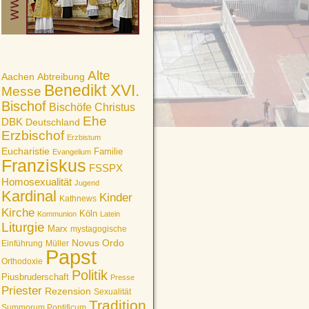
Alte
Aachen
Abtreibung
Benedikt XVI.
Messe
Bischof
Bischöfe
Christus
Ehe
DBK
Deutschland
Erzbischof
Erzbistum
Eucharistie
Familie
Evangelium
Franziskus
FSSPX
Homosexualität
Jugend
Kardinal
Kinder
Kathnews
Kirche
Köln
Kommunion
Latein
Liturgie
Marx
mystagogische
Novus Ordo
Einführung
Müller
Papst
Orthodoxie
Politik
Piusbruderschaft
Presse
Priester
Rezension
Sexualität
Tradition
Summorum Pontificum