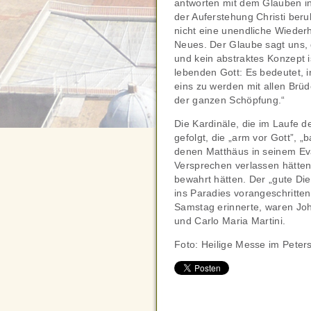
antworten mit dem Glauben in 
der Auferstehung Christi ber
nicht eine unendliche Wiederh
Neues. Der Glaube sagt uns, d
und kein abstraktes Konzept 
lebenden Gott: Es bedeutet, 
eins zu werden mit allen Brüd
der ganzen Schöpfung.“
Die Kardinäle, die im Laufe 
gefolgt, die „arm vor Gott”, „
denen Matthäus in seinem Eva
Versprechen verlassen hätten
bewahrt hätten. Der „gute Di
ins Paradies vorangeschritte
Samstag erinnerte, waren Jo
und Carlo Maria Martini.
Foto: Heilige Messe im Pete