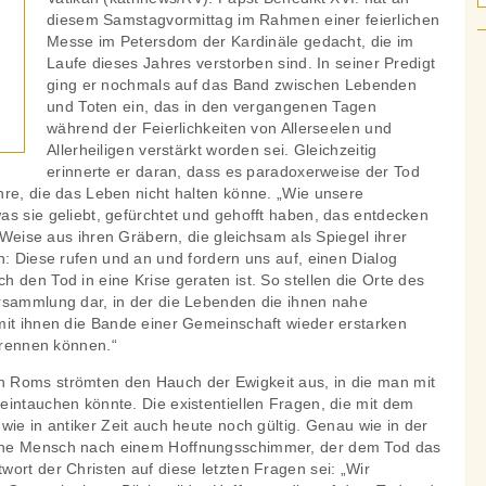
diesem Samstagvormittag im Rahmen einer feierlichen
Messe im Petersdom der Kardinäle gedacht, die im
Laufe dieses Jahres verstorben sind. In seiner Predigt
ging er nochmals auf das Band zwischen Lebenden
und Toten ein, das in den vergangenen Tagen
während der Feierlichkeiten von Allerseelen und
Allerheiligen verstärkt worden sei. Gleichzeitig
erinnerte er daran, dass es paradoxerweise der Tod
hre, die das Leben nicht halten könne. „Wie unsere
as sie geliebt, gefürchtet und gehofft haben, das entdecken
e Weise aus ihren Gräbern, die gleichsam als Spiegel ihrer
n: Diese rufen und an und fordern uns auf, einen Dialog
 den Tod in eine Krise geraten ist. So stellen die Orte des
rsammlung dar, in der die Lebenden die ihnen nahe
mit ihnen die Bande einer Gemeinschaft wieder erstarken
 trennen können.“
 Roms strömten den Hauch der Ewigkeit aus, in die man mit
eintauchen könnte. Die existentiellen Fragen, die mit dem
wie in antiker Zeit auch heute noch gültig. Genau wie in der
rne Mensch nach einem Hoffnungsschimmer, der dem Tod das
ort der Christen auf diese letzten Fragen sei: „Wir