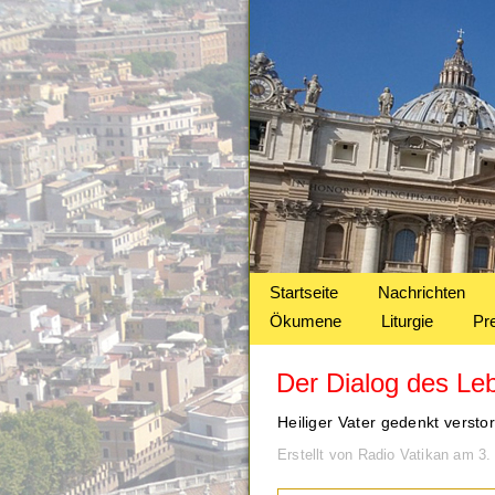
Startseite
Nachrichten
Ökumene
Liturgie
Pr
Der Dialog des Le
Heiliger Vater gedenkt verst
Erstellt von Radio Vatikan am 