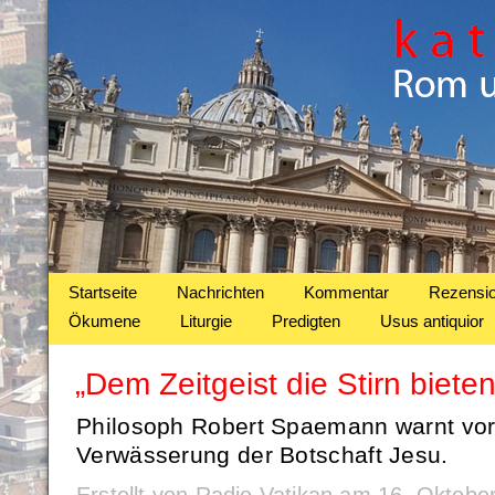
Startseite
Nachrichten
Kommentar
Rezensi
Ökumene
Liturgie
Predigten
Usus antiquior
„Dem Zeitgeist die Stirn bieten
Philosoph Robert Spaemann warnt vo
Verwässerung der Botschaft Jesu.