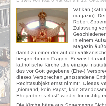
Erstellt von Radio Vatikan am 16. Oktob
Vatikan (kath
magazin). Der
Robert Spaema
Zulassung von
Geschiedenen
In einem Aufs
Magazin äuße
damit zu einer der auf der vatikanisc
besprochenen Fragen. Er weist darauf 
katholische Kirche „die einzige Institut
das vor Gott gegebene (Ehe-) Verspre
dieses Versprechen „entstandene Entit
Rechtssubjekt ernst nimmt“. Dieses 
„niemand, kein Papst, kein Standesam
Ehepartner selbst“ wieder für nichtig e
Die Kirche hätte aus Spaemanns Sicht 