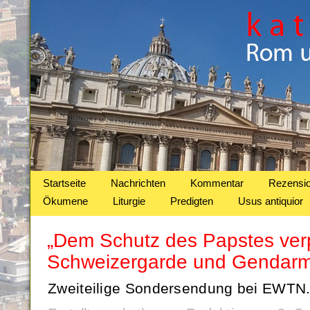
Startseite
Nachrichten
Kommentar
Rezensi
Ökumene
Liturgie
Predigten
Usus antiquior
„Dem Schutz des Papstes verpf
Schweizergarde und Gendarm
Zweiteilige Sondersendung bei EWTN