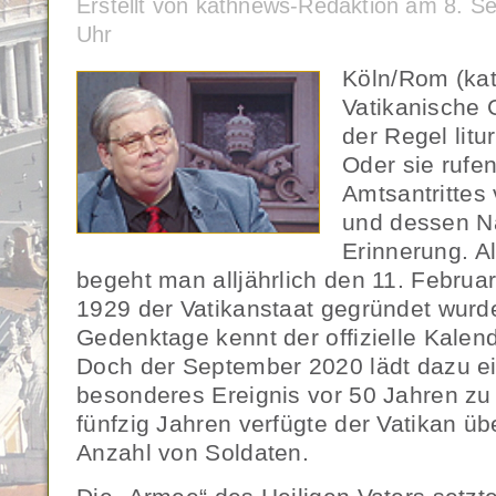
Erstellt von kathnews-Redaktion am 8. 
Uhr
Köln/Rom (ka
Vatikanische 
der Regel litu
Oder sie rufe
Amtsantrittes
und dessen N
Erinnerung. Al
begeht man alljährlich den 11. Februa
1929 der Vatikanstaat gegründet wurde
Gedenktage kennt der offizielle Kalen
Doch der September 2020 lädt dazu ein
besonderes Ereignis vor 50 Jahren zu
fünfzig Jahren verfügte der Vatikan ü
Anzahl von Soldaten.