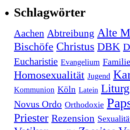
Schlagwörter
Alte M
Abtreibung
Aachen
Christus
Bischöfe
DBK
D
Eucharistie
Famili
Evangelium
Kar
Homosexualität
Jugend
Liturg
Köln
Kommunion
Latein
Paps
Novus Ordo
Orthodoxie
Priester
Rezension
Sexualitä