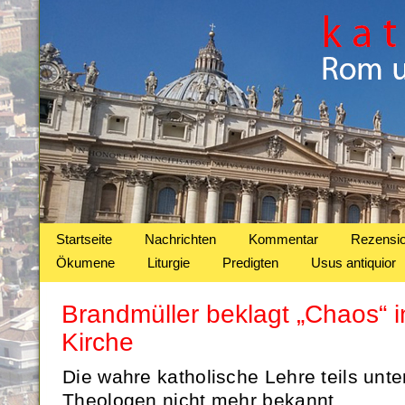
Startseite
Nachrichten
Kommentar
Rezensi
Ökumene
Liturgie
Predigten
Usus antiquior
Brandmüller beklagt „Chaos“ i
Kirche
Die wahre katholische Lehre teils unt
Theologen nicht mehr bekannt.