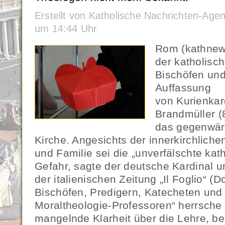
Erstellt von Katholische Nachrichten-Age
um 14:44 Uhr
Rom (kathnew
der katholisc
Bischöfen und
Auffassung
von Kurienkar
Brandmüller (
das gegenwärt
Kirche. Angesichts der innerkirchlich
und Familie sei die „unverfälschte kat
Gefahr, sagte der deutsche Kardinal u
der italienischen Zeitung „Il Foglio“ (
Bischöfen, Predigern, Katecheten und 
Moraltheologie-Professoren“ herrsche 
mangelnde Klarheit über die Lehre, be