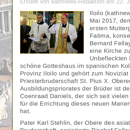
Erstellt von kathnews-Redaktion am 22. 
Iloilo (kathne
Mai 2017, dem
ersten Mutter
Fatima, konse
Bernard Fella
eine Kirche z
Unbefleckten
schöne Gotteshaus im spanischen Koloni
Provinz Iloilo und gehört zum Novizia
Priesterbruderschaft St. Pius X. Obere
Ausbildungspriorates der Brüder ist de
Coenraad Daniels, der sich seit viele
für die Errichtung dieses neuen Marie
hat.
Pater Karl Stehlin, der Obere des asiat