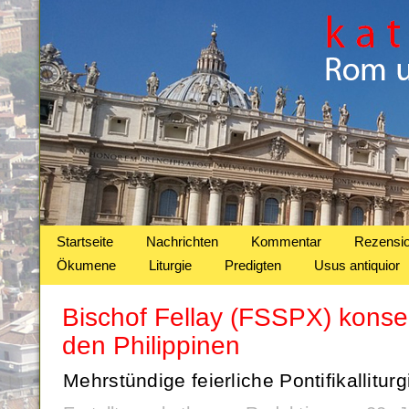
Startseite
Nachrichten
Kommentar
Rezensi
Ökumene
Liturgie
Predigten
Usus antiquior
Bischof Fellay (FSSPX) konsek
den Philippinen
Mehrstündige feierliche Pontifikalliturg