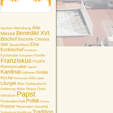
Alte
Aachen
Abtreibung
Benedikt XVI.
Messe
Bischof
Bischöfe
Christus
Ehe
DBK
Deutschland
Erzbischof
Erzbistum
Eucharistie
Familie
Evangelium
Franziskus
FSSPX
Homosexualität
Jugend
Kardinal
Kinder
Kathnews
Kirche
Köln
Kommunion
Latein
Liturgie
Marx
mystagogische
Novus Ordo
Einführung
Müller
Papst
Orthodoxie
Politik
Piusbruderschaft
Presse
Priester
Rezension
Sexualität
Tradition
Summorum Pontificum