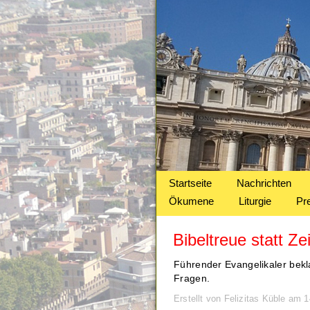
Startseite
Nachrichten
Ökumene
Liturgie
Pr
Bibeltreue statt Ze
Führender Evangelikaler bekla
Fragen.
Erstellt von Felizitas Küble am 