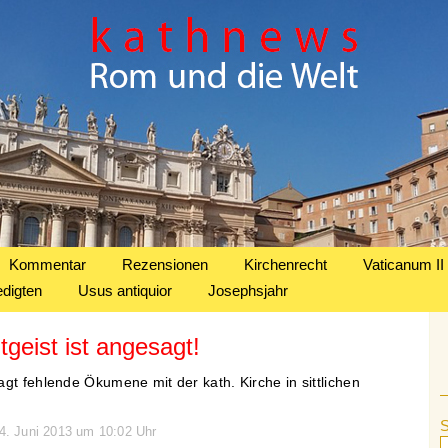
Kommentar
Rezensionen
Kirchenrecht
Vaticanum II
edigten
Usus antiquior
Josephsjahr
itgeist ist angesagt!
gt fehlende Ökumene mit der kath. Kirche in sittlichen
14. Juni 2013 um 10:02 Uhr