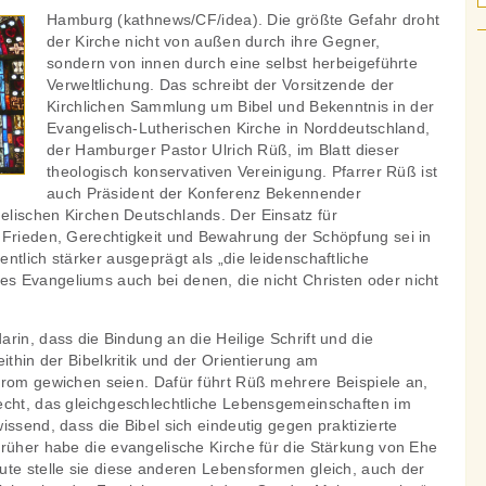
Hamburg (kathnews/CF/idea). Die größte Gefahr droht
der Kirche nicht von außen durch ihre Gegner,
sondern von innen durch eine selbst herbeigeführte
Verweltlichung. Das schreibt der Vorsitzende der
Kirchlichen Sammlung um Bibel und Bekenntnis in der
Evangelisch-Lutherischen Kirche in Norddeutschland,
der Hamburger Pastor Ulrich Rüß, im Blatt dieser
theologisch konservativen Vereinigung. Pfarrer Rüß ist
auch Präsident der Konferenz Bekennender
lischen Kirchen Deutschlands. Der Einsatz für
 Frieden, Gerechtigkeit und Bewahrung der Schöpfung sei in
ntlich stärker ausgeprägt als „die leidenschaftliche
 Evangeliums auch bei denen, die nicht Christen oder nicht
rin, dass die Bindung an die Heilige Schrift und die
ithin der Bibelkritik und der Orientierung am
trom gewichen seien. Dafür führt Rüß mehrere Beispiele an,
echt, das gleichgeschlechtliche Lebensgemeinschaften im
issend, dass die Bibel sich eindeutig gegen praktizierte
Früher habe die evangelische Kirche für die Stärkung von Ehe
ute stelle sie diese anderen Lebensformen gleich, auch der