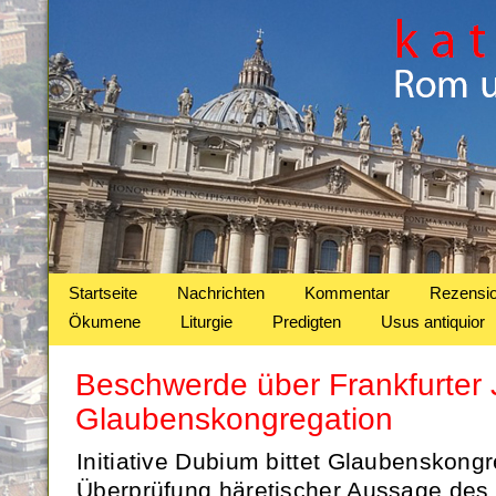
Startseite
Nachrichten
Kommentar
Rezensi
Ökumene
Liturgie
Predigten
Usus antiquior
Beschwerde über Frankfurter J
Glaubenskongregation
Initiative Dubium bittet Glaubenskong
Überprüfung häretischer Aussage des 