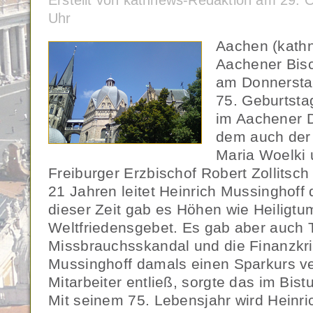
Erstellt von kathnews-Redaktion am 29. 
Uhr
Aachen (kath
Aachener Bisc
am Donnersta
75. Geburtsta
im Aachener D
dem auch der 
Maria Woelki 
Freiburger Erzbischof Robert Zollitsch
21 Jahren leitet Heinrich Mussinghoff
dieser Zeit gab es Höhen wie Heiligtu
Weltfriedensgebet. Es gab aber auch T
Missbrauchsskandal und die Finanzkris
Mussinghoff damals einen Sparkurs v
Mitarbeiter entließ, sorgte das im Bistu
Mit seinem 75. Lebensjahr wird Heinr