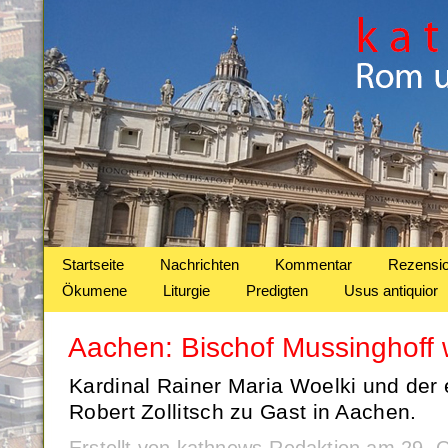
Startseite
Nachrichten
Kommentar
Rezensi
Ökumene
Liturgie
Predigten
Usus antiquior
Aachen: Bischof Mussinghoff 
Kardinal Rainer Maria Woelki und der 
Robert Zollitsch zu Gast in Aachen.