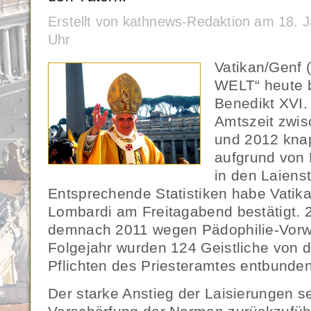
Erstellt von kathnews-Redaktion am 18. 
Uhr
Vatikan/Genf 
WELT“ heute b
Benedikt XVI.
Amtszeit zwi
und 2012 knap
aufgrund von
in den Laienst
Entsprechende Statistiken habe Vatik
Lombardi am Freitagabend bestätigt. 
demnach 2011 wegen Pädophilie-Vorwür
Folgejahr wurden 124 Geistliche von 
Pflichten des Priesteramtes entbunden
Der starke Anstieg der Laisierungen se