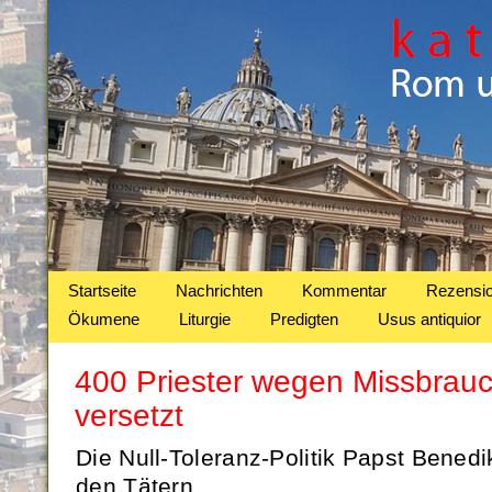
Startseite
Nachrichten
Kommentar
Rezensi
Ökumene
Liturgie
Predigten
Usus antiquior
400 Priester wegen Missbrauc
versetzt
Die Null-Toleranz-Politik Papst Bened
den Tätern.