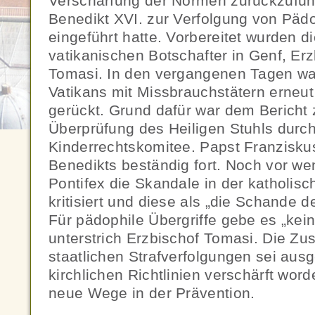
Verschärfung der Normen zurückzufüh
Benedikt XVI. zur Verfolgung von Pädo
eingeführt hatte. Vorbereitet wurden di
vatikanischen Botschafter in Genf, Erz
Tomasi. In den vergangenen Tagen w
Vatikans mit Missbrauchstätern erneut i
gerückt. Grund dafür war dem Bericht 
Überprüfung des Heiligen Stuhls durc
Kinderrechtskomitee. Papst Franziskus 
Benedikts beständig fort. Noch vor we
Pontifex die Skandale in der katholisc
kritisiert und diese als „die Schande d
Für pädophile Übergriffe gebe es „kei
unterstrich Erzbischof Tomasi. Die Z
staatlichen Strafverfolgungen sei aus
kirchlichen Richtlinien verschärft w
neue Wege in der Prävention.