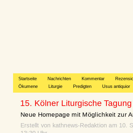
Startseite
Nachrichten
Kommentar
Rezensi
Ökumene
Liturgie
Predigten
Usus antiquior
15. Kölner Liturgische Tagung
Neue Homepage mit Möglichkeit zur A
Erstellt von kathnews-Redaktion am 10.