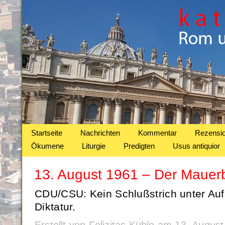
Startseite
Nachrichten
Kommentar
Rezensi
Ökumene
Liturgie
Predigten
Usus antiquior
13. August 1961 – Der Mauerb
CDU/CSU: Kein Schlußstrich unter Auf
Diktatur.