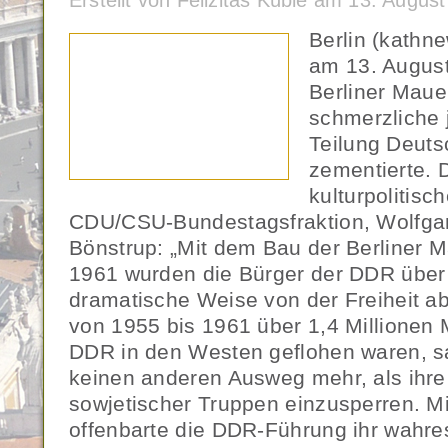
Erstellt von Felizitas Küble am 13. Augu
Berlin (kathn
am 13. August
Berliner Maue
schmerzliche 
Teilung Deuts
zementierte. D
kulturpolitisc
CDU/CSU-Bundestagsfraktion, Wolfga
Bönstrup: „Mit dem Bau der Berliner 
1961 wurden die Bürger der DDR über
dramatische Weise von der Freiheit 
von 1955 bis 1961 über 1,4 Millionen
DDR in den Westen geflohen waren, 
keinen anderen Ausweg mehr, als ihre 
sowjetischer Truppen einzusperren. 
offenbarte die DDR-Führung ihr wahres