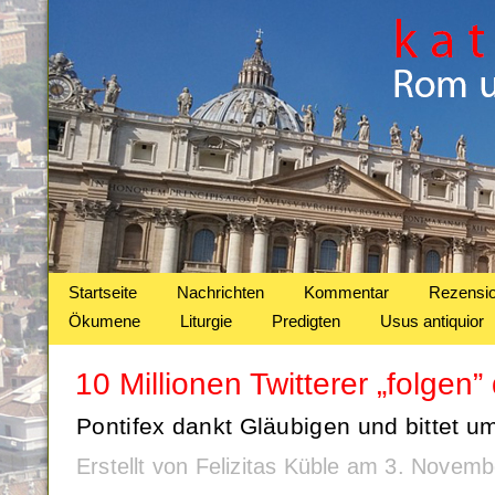
Startseite
Nachrichten
Kommentar
Rezensi
Ökumene
Liturgie
Predigten
Usus antiquior
10 Millionen Twitterer „folgen
Pontifex dankt Gläubigen und bittet u
Erstellt von Felizitas Küble am 3. Nove