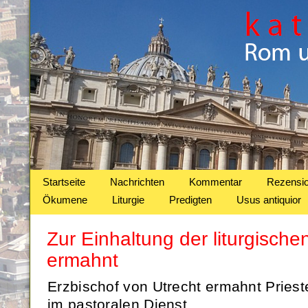
Startseite
Nachrichten
Kommentar
Rezensi
Ökumene
Liturgie
Predigten
Usus antiquior
Zur Einhaltung der liturgische
ermahnt
Erzbischof von Utrecht ermahnt Priest
im pastoralen Dienst.