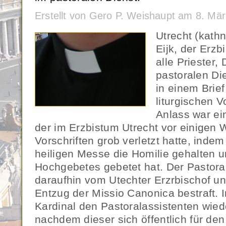
Erstellt von Gero P. Weishaupt am 8. Mä
Utrecht (kath
Eijk, der Erzb
alle Priester,
pastoralen Di
in einem Brief
liturgischen V
Anlass war ein
der im Erzbistum Utrecht vor einigen 
Vorschriften grob verletzt hatte, inde
heiligen Messe die Homilie gehalten u
Hochgebetes gebetet hat. Der Pastora
daraufhin vom Utechter Erzrbischof u
Entzug der Missio Canonica bestraft. 
Kardinal den Pastoralassistenten wiede
nachdem dieser sich öffentlich für den