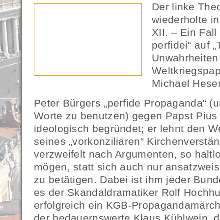
Der linke The
wiederholte in
XII. – Ein Fal
perfidei“ auf 
Unwahrheiten
Weltkriegspap
Michael Hese
Peter Bürgers „perfide Propaganda“ (
Worte zu benutzen) gegen Papst Pius X
ideologisch begründet; er lehnt den 
seines „vorkonziliaren“ Kirchenverstä
verzweifelt nach Argumenten, so haltl
mögen, statt sich auch nur ansatzweis
zu betätigen. Dabei ist ihm jeder Bun
es der Skandaldramatiker Rolf Hochhu
erfolgreich ein KGB-Propagandamärch
der bedauernswerte Klaus Kühlwein, 