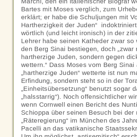
Marchi, den ein italienischer Biograf
Bartes mit Moses verglich, zum Urheb
erklärt; er habe die Schuljungen mit V
Hartherzigkeit der Juden“ indoktriniert
wörtlich (und leicht ironisch) in der zit
Lehrer habe seinen Katheder zwar so
den Berg Sinai bestiegen, doch „zwar
hartherzige Juden, sondern gegen di
wettern.“ Dass Moses vom Berg Sinai
„hartherzige Juden“ wetterte ist nun m
Erfindung, sondern steht so in der Tora
„Einheitsübersetzung“ benutzt sogar d
„halsstarrig“). Noch offensichtlicher wi
wenn Cornwell einen Bericht des Nunti
Schioppa über seinen Besuch bei der 
„Räteregierung“ im München des Jahres
Pacelli an das vatikanische Staatssekre
Um ihn möglichst „antisemitisch“ ersc