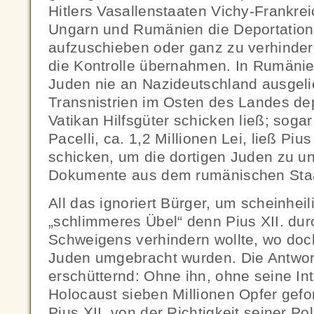
Hitlers Vasallenstaaten Vichy-Frankrei
Ungarn und Rumänien die Deportation
aufzuschieben oder ganz zu verhindern
die Kontrolle übernahmen. In Rumäni
Juden nie an Nazideutschland ausgeli
Transnistrien im Osten des Landes dep
Vatikan Hilfsgüter schicken ließ; sogar
Pacelli, ca. 1,2 Millionen Lei, ließ Piu
schicken, um die dortigen Juden zu un
Dokumente aus dem rumänischen Staa
All das ignoriert Bürger, um scheinheil
„schlimmeres Übel“ denn Pius XII. dur
Schweigens verhindern wollte, wo doc
Juden umgebracht wurden. Die Antwort
erschütternd: Ohne ihn, ohne seine Int
Holocaust sieben Millionen Opfer gefo
Pius XII. von der Richtigkeit seiner Poli