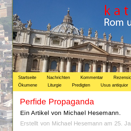
Startseite
Nachrichten
Kommentar
Rezensi
Ökumene
Liturgie
Predigten
Usus antiquior
Perfide Propaganda
Ein Artikel von Michael Hesemann.
Erstellt von Michael Hesemann am 25. J