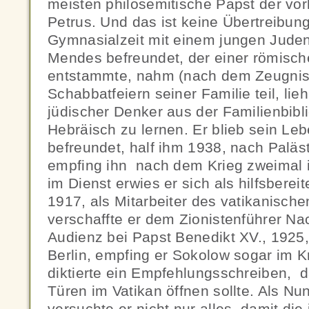
meisten philosemitische Papst der vork
Petrus. Und das ist keine Übertreibung
Gymnasialzeit mit einem jungen Jud
Mendes befreundet, der einer römisch
entstammte, nahm (nach dem Zeugnis
Schabbatfeiern seiner Familie teil, lie
jüdischer Denker aus der Familienbibl
Hebräisch zu lernen. Er blieb sein Le
befreundet, half ihm 1938, nach Palä
empfing ihn nach dem Krieg zweimal i
im Dienst erwies er sich als hilfsbere
1917, als Mitarbeiter des vatikanische
verschaffte er dem Zionistenführer N
Audienz bei Papst Benedikt XV., 1925, 
Berlin, empfing er Sokolow sogar im 
diktierte ein Empfehlungsschreiben, d
Türen im Vatikan öffnen sollte. Als Nu
versuchte er nicht nur alles, damit di