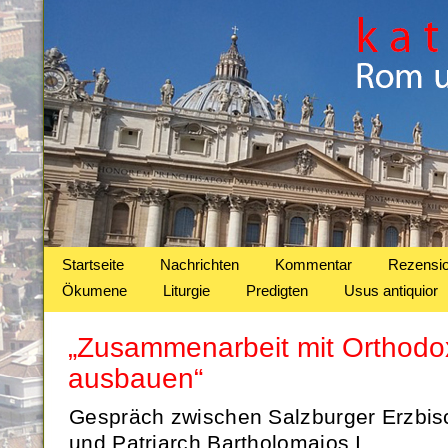
Startseite
Nachrichten
Kommentar
Rezensi
Ökumene
Liturgie
Predigten
Usus antiquior
„Zusammenarbeit mit Orthodox
ausbauen“
Gespräch zwischen Salzburger Erzbisc
und Patriarch Bartholomaios I.