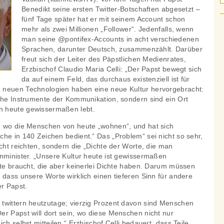
Benedikt seine ersten Twitter-Botschaften abgesetzt –
fünf Tage später hat er mit seinem Account schon
mehr als zwei Millionen „Follower“. Jedenfalls, wenn
man seine @pontifex-Accounts in acht verschiedenen
Sprachen, darunter Deutsch, zusammenzählt. Darüber
freut sich der Leiter des Päpstlichen Medienrates,
Erzbischof Claudio Maria Celli: „Der Papst bewegt sich
da auf einem Feld, das durchaus existenziell ist für
 neuen Technologien haben eine neue Kultur hervorgebracht:
ache Instrumente der Kommunikation, sondern sind ein Ort
n heute gewissermaßen lebt.
, wo die Menschen von heute „wohnen“, und hat sich
he in 140 Zeichen bedient.“ Das „Problem“ sei nicht so sehr,
icht reichten, sondern die „Dichte der Worte, die man
enminister. „Unsere Kultur heute ist gewissermaßen
rte braucht, die aber keinerlei Dichte haben. Darum müssen
 dass unsere Worte wirklich einen tieferen Sinn für andere
r Papst.
twittern heutzutage; vierzig Prozent davon sind Menschen
er Papst will dort sein, wo diese Menschen nicht nur
ch selbst mitteilen.“ Erzbischof Celli bedauert, dass Teile