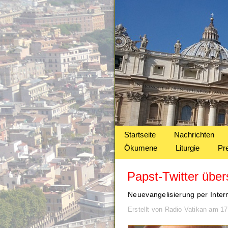
Startseite
Nachrichten
Ökumene
Liturgie
Pr
Papst-Twitter über
Neuevangelisierung per Inter
Erstellt von Radio Vatikan am 