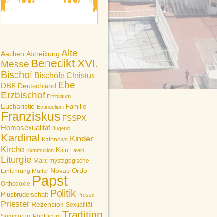
Alte
Aachen
Abtreibung
Benedikt XVI.
Messe
Bischof
Bischöfe
Christus
Ehe
DBK
Deutschland
Erzbischof
Erzbistum
Eucharistie
Familie
Evangelium
Franziskus
FSSPX
Homosexualität
Jugend
Kardinal
Kinder
Kathnews
Kirche
Köln
Kommunion
Latein
Liturgie
Marx
mystagogische
Novus Ordo
Einführung
Müller
Papst
Orthodoxie
Politik
Piusbruderschaft
Presse
Priester
Rezension
Sexualität
Tradition
Summorum Pontificum