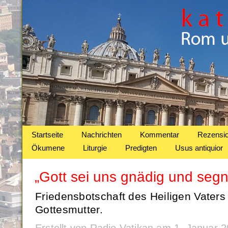
Startseite
Nachrichten
Kommentar
Rezensi
Ökumene
Liturgie
Predigten
Usus antiquior
„Gott sei uns gnädig und seg
Friedensbotschaft des Heiligen Vaters
Gottesmutter.