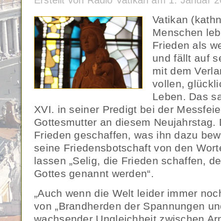
Erstellt von Radio Vatikan am 1. Januar
Vatikan (kath
Menschen leb
Frieden als w
und fällt auf
mit dem Verl
vollen, glückl
Leben. Das sa
XVI. in seiner Predigt bei der Messfei
Gottesmutter an diesem Neujahrstag. 
Frieden geschaffen, was ihn dazu bewe
seine Friedensbotschaft von den Worte
lassen „Selig, die Frieden schaffen, 
Gottes genannt werden“.
„Auch wenn die Welt leider immer noc
von „Brandherden der Spannungen un
wachsender Ungleichheit zwischen Ar