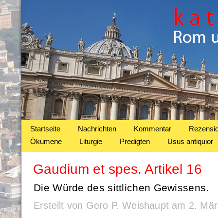
Startseite
Nachrichten
Kommentar
Rezensi
Ökumene
Liturgie
Predigten
Usus antiquior
Gaudium et spes. Artikel 16
Die Würde des sittlichen Gewissens.
Erstellt von Gero P. Weishaupt am 2. Mä