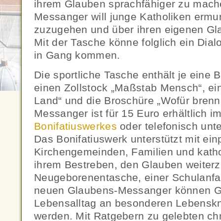
ihrem Glauben sprachfähiger zu mach
Messanger will junge Katholiken ermu
zuzugehen und über ihren eigenen Gl
Mit der Tasche könne folglich ein Dia
in Gang kommen.
Die sportliche Tasche enthält je eine
einen Zollstock „Maßstab Mensch“, ei
Land“ und die Broschüre „Wofür brenn
Messanger ist für 15 Euro erhältlich i
Bonifatiuswerkes
oder telefonisch unt
Das Bonifatiuswerk unterstützt mit e
Kirchengemeinden, Familien und kathol
ihrem Bestreben, den Glauben weiterzu
Neugeborenentasche, einer Schulanf
neuen Glaubens-Messanger können G
Lebensalltag an besonderen Lebenskn
werden. Mit Ratgebern zu gelebten ch