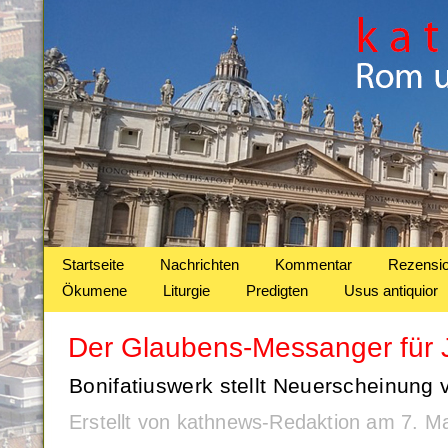
Startseite
Nachrichten
Kommentar
Rezensi
Ökumene
Liturgie
Predigten
Usus antiquior
Der Glaubens-Messanger für 
Bonifatiuswerk stellt Neuerscheinung v
Erstellt von kathnews-Redaktion am 7. M