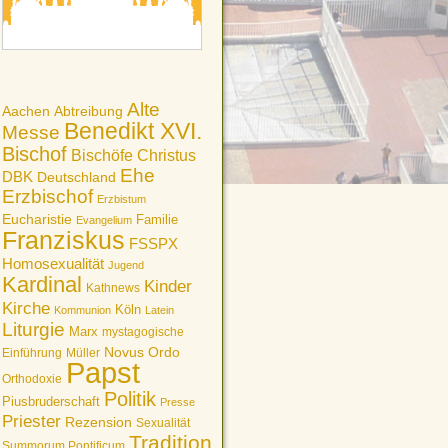
Alte
Aachen
Abtreibung
Benedikt XVI.
Messe
Bischof
Bischöfe
Christus
Ehe
DBK
Deutschland
Erzbischof
Erzbistum
Eucharistie
Familie
Evangelium
Franziskus
FSSPX
Homosexualität
Jugend
Kardinal
Kinder
Kathnews
Kirche
Köln
Kommunion
Latein
Liturgie
Marx
mystagogische
Novus Ordo
Einführung
Müller
Papst
Orthodoxie
Politik
Piusbruderschaft
Presse
Priester
Rezension
Sexualität
Tradition
Summorum Pontificum