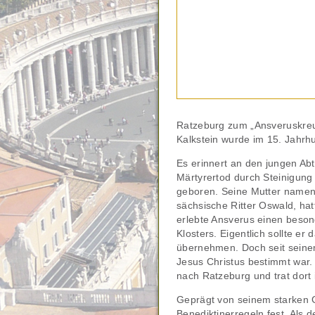
Ratzeburg zum „Ansveruskreu
Kalkstein wurde im 15. Jahrhu
Es erinnert an den jungen Abt
Märtyrertod durch Steinigung
geboren. Seine Mutter namens
sächsische Ritter Oswald, hat
erlebte Ansverus einen besond
Klosters. Eigentlich sollte e
übernehmen. Doch seit seinem
Jesus Christus bestimmt war.
nach Ratzeburg und trat dort 
Geprägt von seinem starken Gl
Benediktinerregeln fest. Als 