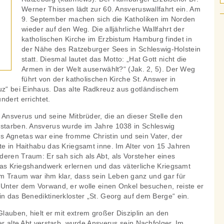
Werner Thissen lädt zur 60. Ansveruswallfahrt ein. Am
9. September machen sich die Katholiken im Norden
wieder auf den Weg. Die alljährliche Wallfahrt der
katholischen Kirche im Erzbistum Hamburg findet in
der Nähe des Ratzeburger Sees in Schleswig-Holstein
statt. Diesmal lautet das Motto: „Hat Gott nicht die
Armen in der Welt auserwählt?“ (Jak. 2, 5). Der Weg
führt von der katholischen Kirche St. Answer in
z“ bei Einhaus. Das alte Radkreuz aus gotländischem
ndert errichtet.
 Ansverus und seine Mitbrüder, die an dieser Stelle den
 starben. Ansverus wurde im Jahre 1038 in Schleswig
 Agnetas war eine fromme Christin und sein Vater, der
te in Haithabu das Kriegsamt inne. Im Alter von 15 Jahren
eren Traum: Er sah sich als Abt, als Vorsteher eines
r das Kriegshandwerk erlernen und das väterliche Kriegsamt
 Traum war ihm klar, dass sein Leben ganz und gar für
 Unter dem Vorwand, er wolle einen Onkel besuchen, reiste er
in das Benediktinerkloster „St. Georg auf dem Berge“ ein.
auben, hielt er mit extrem großer Disziplin an den
der alte Abt verstarb, wurde Ansverus sein Nachfolger. Im