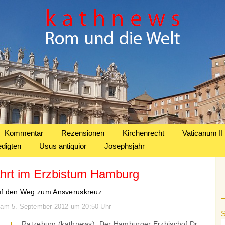
Kommentar
Rezensionen
Kirchenrecht
Vaticanum II
edigten
Usus antiquior
Josephsjahr
ahrt im Erzbistum Hamburg
auf den Weg zum Ansveruskreuz.
n am 5. September 2012 um 20:50 Uhr
Ratzeburg (kathnews). Der Hamburger Erzbischof Dr.