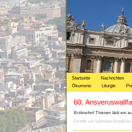
Startseite
Nachrichten
Ökumene
Liturgie
Pr
60. Ansveruswallf
Erzbischof Thissen lädt ein 
Erstellt von kathnews-Redaktio